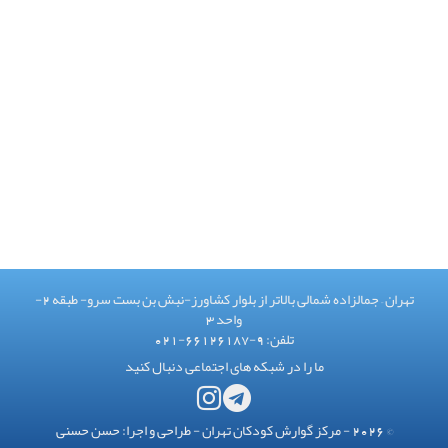
تهران – جمالزاده شمالی بالاتر از بلوار کشاورز-نبش بن بست سرو- طبقه 2-
واحد 3
تلفن:
021-66126187-9
ما را در شبکه های اجتماعی دنبال کنید
© 2026 - مرکز گوارش کودکان تهران - طراحی و اجرا:
حسن حسنی