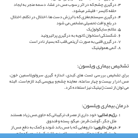
درگیری چشم که در اثر رسوب مس در غشاء دسمه منجر به ایجاد
حلقه کایسر- فلیشر میشود.
درگیری سیستم مغزی که با لرزش دست ها، اختلال در تکلم، اختلال
در بلع و افت تحصیلی مشخص می شود
علائم سایکولوژیک
شکستکی استخوان ثانویه به درگیری پراتیروئید
در گیری قلبی به صورت آریتمی قلب که بسیار نادر است
آنمی همولیتیک
تشخیص بیماری ویلسون:
برای تشخیص بررسی تست های کبدی، اندازه گیری سرولوپلاسمین خون،
مس ادرا ر بیست و چهار ساعته، معاینه چشم و بیوپسی کبد لازم است. البته
می توان از تست ژنیتیک نیز استفاده کرد.
درمان بیماری ویلسون:
رژیم غذایی:
خود داری از مصرف ترکیباتی که حاوی مس زیاد هستند
مثل جگر، گوشت قرمز، میگو، پسته و فندوق
درمان دارویی:
داروهایی که با مس باند شوند و کمک به دفع مس از
طریق کلیه کنند مثل دی پنی سیلامین و یا از ترکیبات روی که مانع