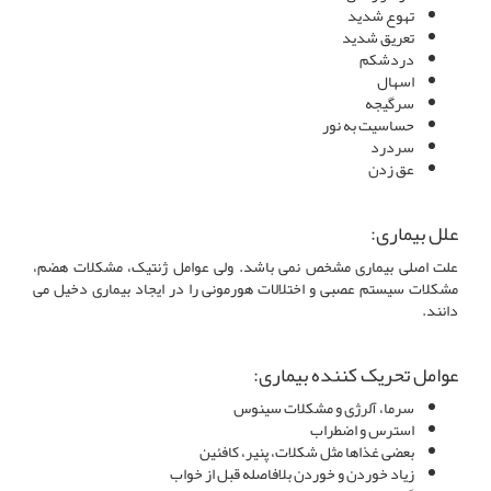
تهوع شدید
تعریق شدید
دردشکم
اسهال
سرگیجه
حساسیت به نور
سردرد
عق زدن
علل بیماری:
علت اصلی بیماری مشخص نمی باشد. ولی عوامل ژنتیک، مشکلات هضم،
مشکلات سیستم عصبی و اختلالات هورمونی را در ایجاد بیماری دخیل می
دانند.
عوامل تحریک کننده بیماری:
سرما، آلرژی و مشکلات سینوس
استرس و اضطراب
بعضی غذاها مثل شکلات، پنیر، کافئین
زیاد خوردن و خوردن بلافاصله قبل از خواب